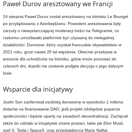
Paweł Durov aresztowany we Francji
24 sierpnia Paweł Durov został aresztowany na lotnisku Le Bourget
po przylądowaniu z Azerbejdżanu. Powodem aresztowania były
zarzuty o niewystarczającej moderacji treści na Telegramie, co
rzekomo umożliwiało platformie być używaną do nielegalnej
działalności. Durovowi, który uzyskał francuskie obywatelstwo w
2021 roku, grozi nawet 20 lat więzienia. Obecnie przebywa w
areszcie dla uchodźców na lotnisku, gdzie może pozostać do
czterech dni, dopóki nie zostanie podjęta decyzja o jego dalszym
losie.
Wsparcie dla inicjatywy
Justin Sun zaoferował osobistą darowiznę w wysokości 1 miliona
dolarów na finansowanie DAO, jeśli projekt zdobędzie poparcie
społeczności i będzie oparty na zasadach decentralizacji. Zachęcał
także do udziału w inicjatywie znane postaci, takie jak Elon Musk,
szef X, Tesla i SpaceX, oraz przedsiębiorca Mario Naftal.